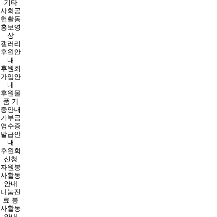
기타
사회공
헌활동
홍보영
상
갤러리
후원안
내
후원회
가입안
내
후원물
품 기
증안내
기부금
영수증
발급안
내
후원회
신청
자원봉
사활동
안내
나눔진
료 봉
사활동
안내