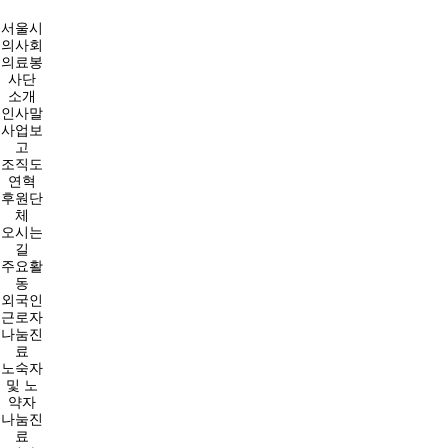
서울시
의사회
의료봉
사단
소개
인사말
사업보
고
조직도
연혁
후원단
체
오시는
길
주요활
동
외국인
근로자
나눔진
료
노숙자
및 노
약자
나눔진
료