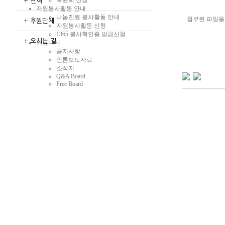
+ 연혁
자원봉사활동 안내
나눔진료 봉사활동 안내
첨부된 파일을
+ 후원단체
자원봉사활동 신청
1365 봉사확인증 발급신청
+ 오시는 길
커뮤니티
공지사항
언론보도자료
소식지
Q&A Board
Free Board