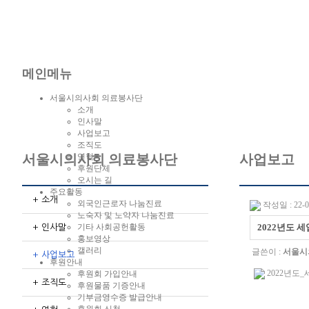
메인메뉴
서울시의사회 의료봉사단
소개
인사말
사업보고
조직도
연혁
서울시의사회 의료봉사단
사업보고
후원단체
오시는 길
주요활동
+ 소개
외국인근로자 나눔진료
작성일 : 22-01
노숙자 및 노약자 나눔진료
기타 사회공헌활동
2022년도 세
+ 인사말
홍보영상
갤러리
글쓴이 :
서울시
+ 사업보고
후원안내
2022년도_
후원회 가입안내
+ 조직도
후원물품 기증안내
기부금영수증 발급안내
후원회 신청